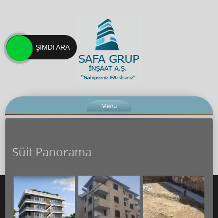
ŞIMDI ARA
Menu
Süit Panorama