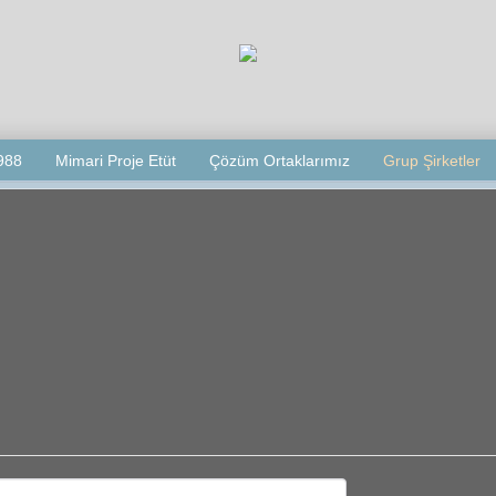
988
Mimari Proje Etüt
Çözüm Ortaklarımız
Grup Şirketler